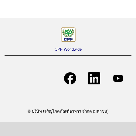
CPF Worldwide
เ
เ
เ
ปิ
ปิ
ปิ
ด
ด
ด
ใ
ใ
ใ
น
น
น
แ
แ
แ
ท็
ท็
ท็
บ
บ
บ
ใ
ใ
ใ
ห
ห
ห
© บริษัท เจริญโภคภัณฑ์อาหาร จำกัด (มหาชน)
ม่
ม่
ม่